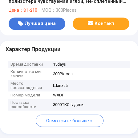
полиэстера чувствуемая иглой, Не-сплетенный
цедильный мешок 450-600g/m2
Цена：$1-$10
MOQ：300Pieces
Лучшая цена
Контакт
Характер Продукции
Время доставки
15days
Количество мин
300Pieces
заказа
Место
Шанхай
происхождения
Номер модели
WXDF
Поставка
3000ПКС в день
способности
Осмотрите больше