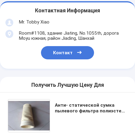
Контактная Информация
Mr. Tobby Xiao
Room#1108, здание Jiating, No.1055th, дорога
Moyu южная, район Jiading, Шанхай
Контакт
Получить Лучшую Цену Для
Анти- статической сумка
пылевого фильтра полиэстера
чувствуемая иглой, Не-
сплетенный цедильный
мешок 450-600g/m2