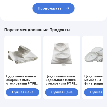
Продолжать
Порекомендованные Продукты
Цедильные мешки
Цедильные мешки
Цедильные м
сборника пыли
цедильного мешка
мембраны
стеклоткани PTFE
стеклоткани PTFE
фильтрации
промышленные
чувствуемые иглой
550GSM PTFE
1.8mm для завода
высокотемпературные
воздуха прок
Лучшая цена
Лучшая цена
Лучшая ц
сажи
1.8mm