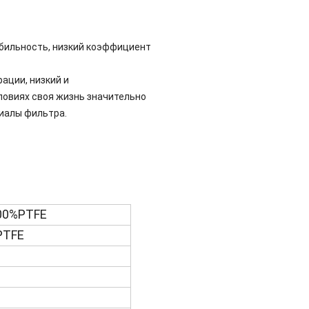
абильность, низкий коэффициент 
ции, низкий и 
ловиях своя жизнь значительно 
иалы фильтра.
100%PTFE
PTFE