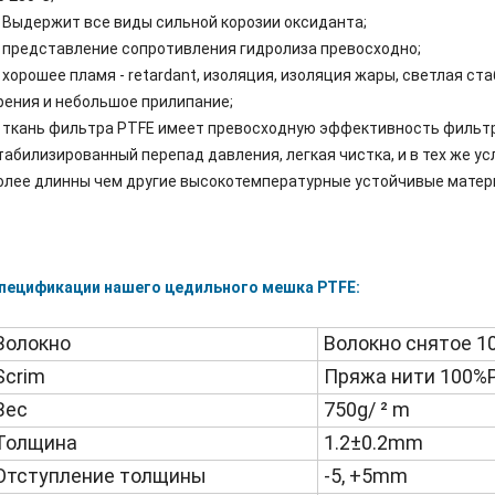
. Выдержит все виды сильной корозии оксиданта;
. представление сопротивления гидролиза превосходно;
. хорошее пламя - retardant, изоляция, изоляция жары, светлая ст
рения и небольшое прилипание;
. ткань фильтра PTFE имеет превосходную эффективность фильтра
табилизированный перепад давления, легкая чистка, и в тех же ус
олее длинны чем другие высокотемпературные устойчивые матер
пецификации нашего цедильного мешка PTFE:
Волокно
Волокно снятое 
Scrim
Пряжа нити 100%
Вес
750g/ ² m
Толщина
1.2±0.2mm
Отступление толщины
-5, +5mm