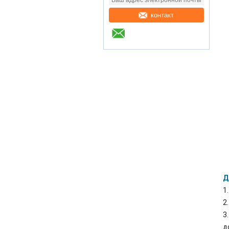
контакт
Д
1
2
3
д