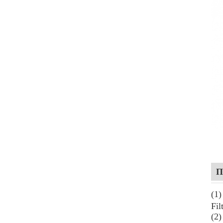
П
(1
Fi
(2