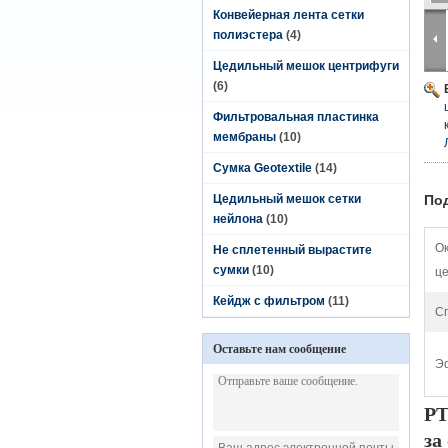
Конвейерная лента сетки
полиэстера
(4)
Цедильный мешок центрифуги
(6)
Фильтровальная пластинка
мембраны
(10)
Сумка Geotextile
(14)
Цедильный мешок сетки
По
нейлона
(10)
О
Не сплетенный вырастите
сумки
(10)
це
Кейдж с фильтром
(11)
С
Оставьте нам сообщение
Э
PT
за