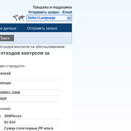
Продажа и поддержка
Отправить запрос
-
Email
Select Language
ые данные
Отправить запрос
Поиск
 отходов контроля за обеспыливанием
отходов контроля за
я о продукте:
анхай
eixuan
SO9001:2008
XDF
словия:
:
300Pieces
$1-$10
Сумки сплетенные PP или в