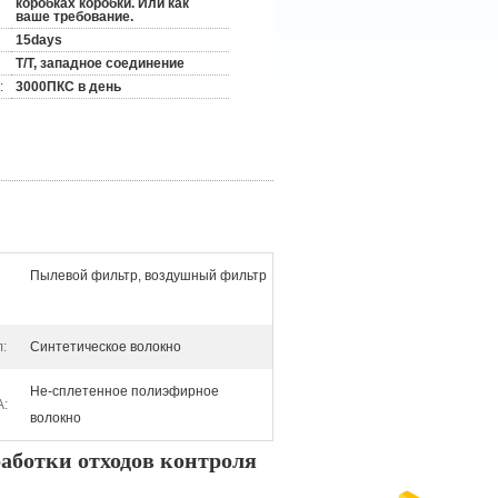
коробках коробки. Или как
ваше требование.
15days
T/T, западное соединение
:
3000ПКС в день
Пылевой фильтр, воздушный фильтр
:
Синтетическое волокно
Не-сплетенное полиэфирное
:
волокно
аботки отходов контроля