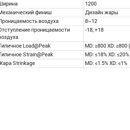
Ширина
1200
Механический финиш
Дизайн жары
Проницаемость воздуха
8~12
Отступление проницаемости 
-18, +18
воздуха
Типичное Load@Peak
MD: ≥800 XD: ≥800
Типичное Strain@Peak
MD: ≤18% XD: ≤20%
Жара Strinkage
MD: ≤1.5% XD: ≤1%