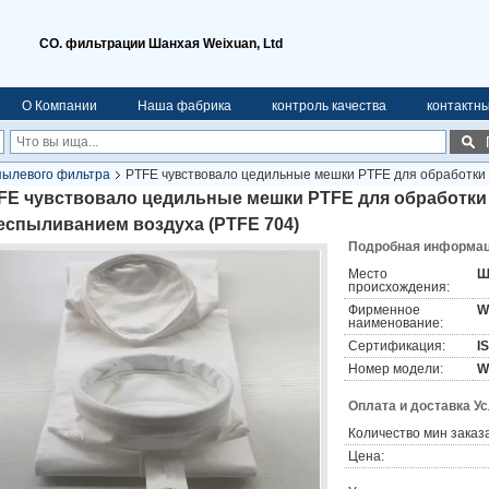
CO. фильтрации Шанхая Weixuan, Ltd
О Компании
Наша фабрика
контроль качества
контактн
пылевого фильтра
PTFE чувствовало цедильные мешки PTFE для обработки
FE чувствовало цедильные мешки PTFE для обработки 
еспыливанием воздуха (PTFE 704)
Подробная информаци
Место
Ш
происхождения:
Фирменное
W
наименование:
Сертификация:
I
Номер модели:
W
Оплата и доставка У
Количество мин заказа
Цена: