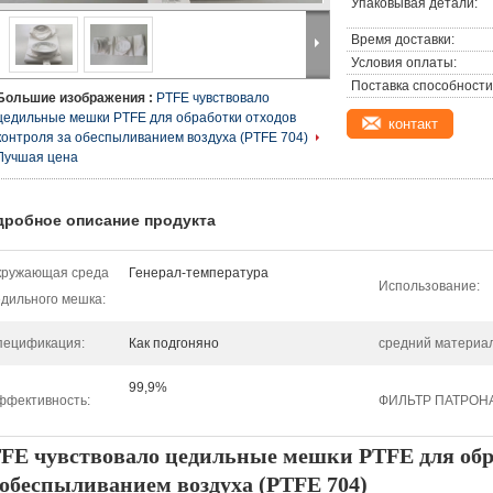
Упаковывая детали:
Время доставки:
Условия оплаты:
Поставка способности
Большие изображения :
PTFE чувствовало
цедильные мешки PTFE для обработки отходов
контакт
контроля за обеспыливанием воздуха (PTFE 704)
Лучшая цена
дробное описание продукта
кружающая среда
Генерал-температура
Использование:
дильного мешка:
пецификация:
Как подгоняно
средний материал
99,9%
ффективность:
ФИЛЬТР ПАТРОНА
FE чувствовало цедильные мешки PTFE для обр
 обеспыливанием воздуха (PTFE 704)