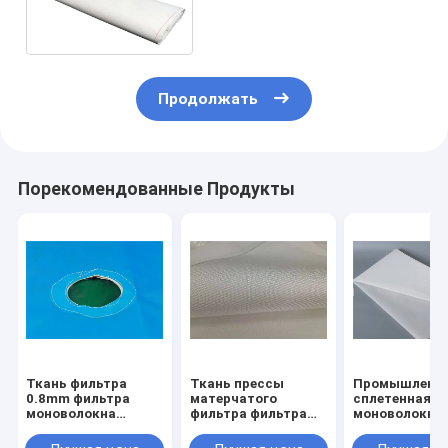
ткани фильтра полиэстера
480g 0.9mm
Продолжать
Порекомендованные Продукты
Ткань фильтра
Ткань прессы
Промышленн
0.8mm фильтра
матерчатого
сплетенная
моноволокна
фильтра фильтра
моноволокно
полиэстера
угля сплетенная
ткань фильтр
Dewatering
стиркой 30 до 100
полиэстера т