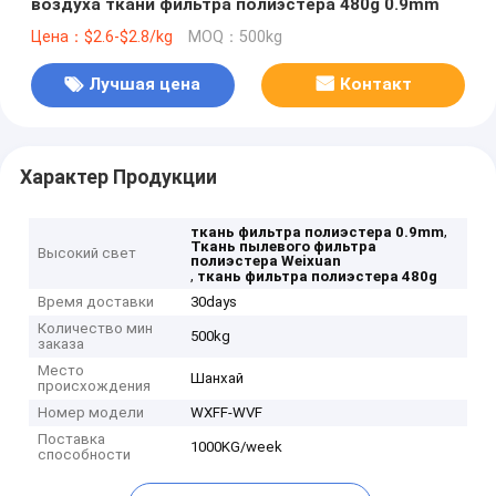
воздуха ткани фильтра полиэстера 480g 0.9mm
Цена：$2.6-$2.8/kg
MOQ：500kg
Лучшая цена
Контакт
Характер Продукции
,
ткань фильтра полиэстера 0.9mm
Ткань пылевого фильтра
Высокий свет
полиэстера Weixuan
,
ткань фильтра полиэстера 480g
Время доставки
30days
Количество мин
500kg
заказа
Место
Шанхай
происхождения
Номер модели
WXFF-WVF
Поставка
1000KG/week
способности